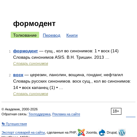
формодент
Толкование
Перевод
Книги
формодент
— сущ., кол во синонимов: 1 • воск (14)
1
Словарь синонимов ASIS. В.Н. Тришин. 2013 …
Словарь синонимов
воск
— церезин, ланолин, вощина, гонданг, нефтагил
2
Словарь русских синонимов. воск сущ., кол во синонимов:
14 • воск капанец (1) • …
Словарь синонимов
© Академик, 2000-2026
18+
Обратная связь:
Техподдержка
,
Реклама на сайте
👣 Путешествия
Экспорт словарей на сайты
, сделанные на PHP,
Joomla,
Drupal,